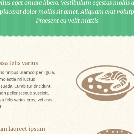
llus eget ornare libero. Vestibulum egestas mollis 
 placerat dolor mollis sit amet. Aliquam erat volutp
Praesent eu velit mattis
sa felis varius
is finibus ullamcorper ligula,
molestie mi luctus
suada. Curabitur tincidunt,
non pellentesque suscipit,
a felis varius eros, vel cras
t.
am laoreet ipsum