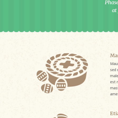
Phase
at
Mas
Maur
sed 
male
est 
mass
ame
Eti