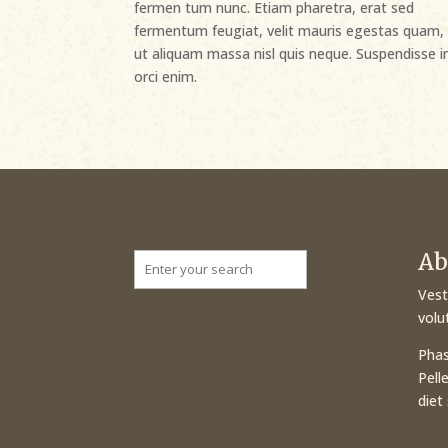
fermen tum nunc. Etiam pharetra, erat sed
fermentum feugiat, velit mauris egestas quam,
ut aliquam massa nisl quis neque. Suspendisse i
orci enim.
Ab
Search
for:
Vest
volu
Phas
Pell
diet